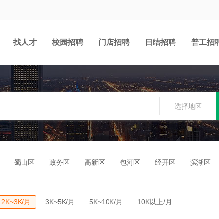
找人才
校园招聘
门店招聘
日结招聘
普工招
选择地区
蜀山区
政务区
高新区
包河区
经开区
滨湖区
2K~3K/月
3K~5K/月
5K~10K/月
10K以上/月