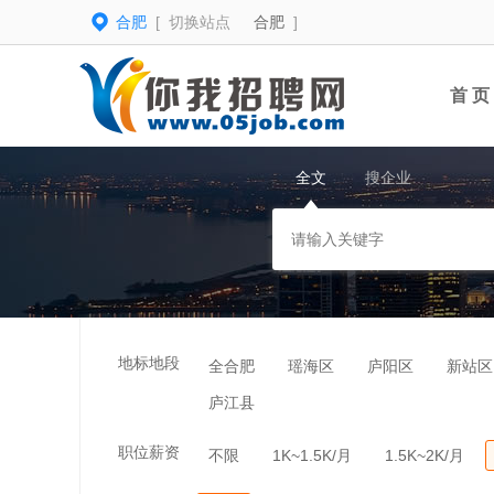
合肥
[ 切换站点
合肥
]
首 页
全文
搜企业
地标地段
全合肥
瑶海区
庐阳区
新站区
庐江县
职位薪资
不限
1K~1.5K/月
1.5K~2K/月